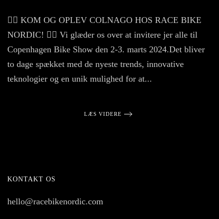
KO
OG
🚴‍♂️ KOM OG OPLEV COLNAGO HOS RACE BIKE
OPL
CO
NORDIC! 🚴‍♀️ Vi glæder os over at invitere jer alle til
HO
RAC
Copenhagen Bike Show den 2-3. marts 2024.Det bliver
BIK
NOR
to dage spækket med de nyeste trends, innovative
🚴‍♀️
teknologier og en unik mulighed for at...
LÆS VIDERE
KONTAKT OS
hello@racebikenordic.com