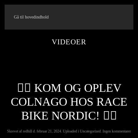
Gå til hovedindhold
VIDEOER
🚴‍♂️ KOM OG OPLEV
COLNAGO HOS RACE
BIKE NORDIC! 🚴‍♀️
til
Skrevet af
redhill
d.
februar 21, 2024
. Uploaded i
Uncategorized
.
Ingen kommentarer
🚴‍♂️