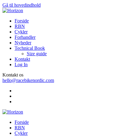
Gå til hovedindhold
Forside
RBN
Cykler
Forhandler
Nyheder
Technical Book
Size guide
Kontakt
Log In
Kontakt os
hello@racebikenordic.com
Forside
RBN
Cykler