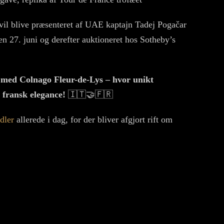
 vil blive præsenteret af UAE kaptajn Tadej Pogačar
n 27. juni og derefter auktioneret hos Sotheby’s
en med Colnago Fleur-de-Lys – hvor unikt
 fransk elegance!
🇮🇹🤝🇫🇷
dler
allerede i dag, for der bliver afgjort rift om
FORSTØR