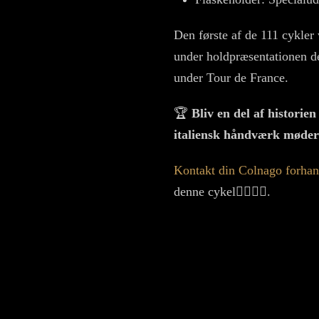
Den første af de 111 cykler
under holdpræsentationen de
under Tour de France.
🏆
Bliv en del af histori
italiensk håndværk møder
Kontakt din Colnago forhan
denne cykel
🚴‍♂️🚴‍♀️.
FORSTØR
FORSTØR