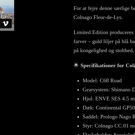
For at fejre denne særlige 
Colnago Fleur-de-Lys.
Limited Edition produceres
farver – guld liljer på blå 
på kongelighed og stolthed, 
🌟
Specifikationer for Co
Model: C68 Road
Gearsystem: Shimano 
Hjul: ENVE SES 4.5 med
Dæk: Continental GP5
Saddel: Prologo Nago R
Styr: Colnago CC.01 me
Flaskeholder: Specialud