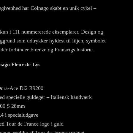
begivenhed har Colnago skabt en unik cykel –
 kun i 111 nummererede eksemplarer. Design og
baggrund som udtrykker hyldest til liljen, symbolet
der forbinder Firenze og Frankrigs historie.
lnago Fleur-de-Lys
Dura-Ace Di2 R9200
 specielle guldeger – Italiensk håndværk
000 S 28mm
4 i specialudgave
d Tour de France logo i guld
gave, replika af Tour de France trofæet