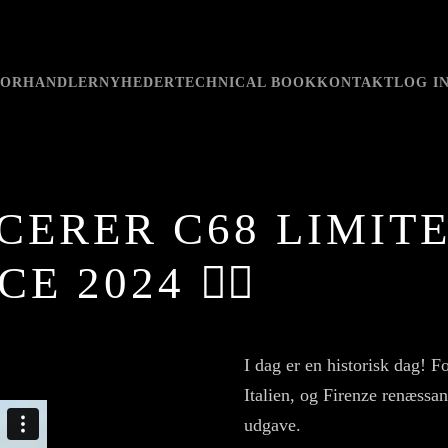
FORHANDLER
NYHEDER
TECHNICAL BOOK
KONTAKT
LOG I
ERER C68 LIMITE
 2024 🚴‍♀️
I dag er en historisk dag! F
Italien, og Firenze renæssa
udgave.